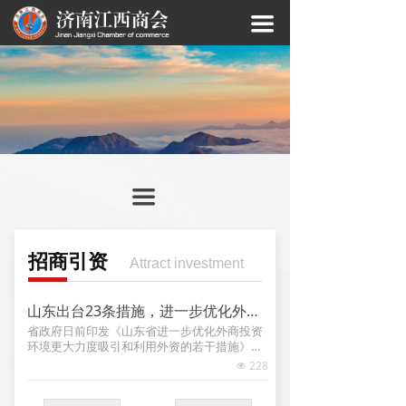
끀
끀
招商引资
Attract investment
山东出台23条措施，进一步优化外商投资环境更大力度吸引和利用外资
省政府日前印发《山东省进一步优化外商投资
环境更大力度吸引和利用外资的若干措施》
（以下简称《若干措施》），推出6方面23条
228
넶
具体措施，进一步打造国际一流营商环境。