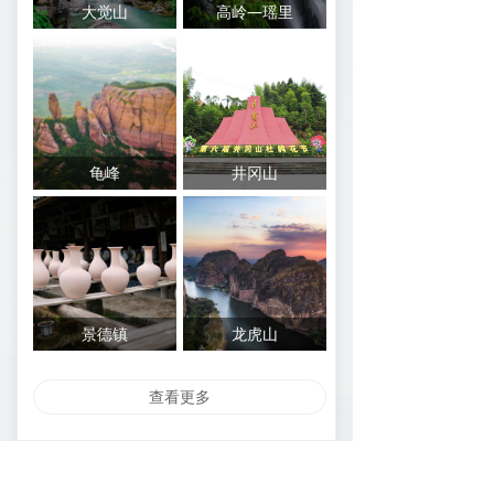
大觉山
高岭—瑶里
龟峰
井冈山
景德镇
龙虎山
查看更多