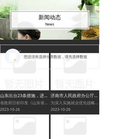
新闻动态
News
您还没有选择分类数据，请先选择数据
山东出台23条措施，进一步优化外商投资环境更大力度吸引和利用外资
济南市人民政府办公厅关于印发济南市稳定和扩大就业促进经济社会高质量发展的实施方案的通知
省政府日前印发《山东省进一步优化外商投资环境更大力度吸引和利用外资的若干措施》（以下简称《若干措施》），推出6方面23条具体措施，进一步打造国际一流营商环境。
为深入实施就业优先战略，全面落实《国务院办公厅关于优化调整稳就业政策措施全力促发展惠民生的通知》（国办发〔2023〕11号）、《山东省人民政府办公厅关于印发山东省稳定和扩大就业促增收促消费促增长行动方案的通知》（鲁政办发〔2023〕3号）和《中共山东省委组织部山东省人力资源和社会保障厅等16部门关于优化调整稳就业政策措施的通知》（鲁人社发〔2023〕5号）等文件精神，多措并举稳定和扩大就业岗位，促进省会经济社会高质量发展，制定本实施方案。
2023-10-26
2023-10-26